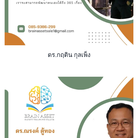
ดร.กฤติน กุลเพ็ง