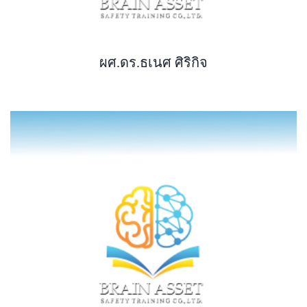
ผศ.ดร.ธเนศ ศิริกิจ