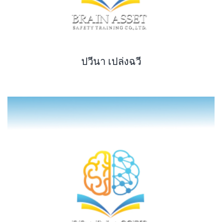
ปวีนา เปล่งฉวี