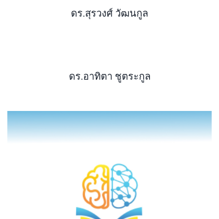
ดร.สุรวงศ์ วัฒนกูล
ดร.อาทิตา ชูตระกูล