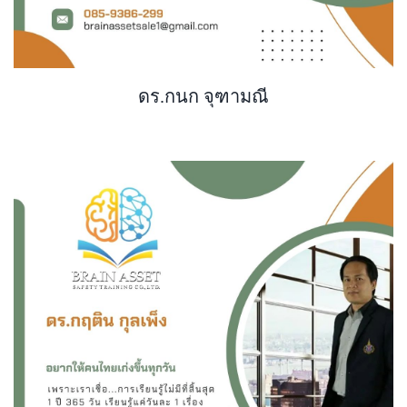
ดร.กนก จุฑามณี