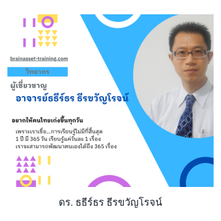
ดร. ธธีร์ธร ธีรขวัญโรจน์