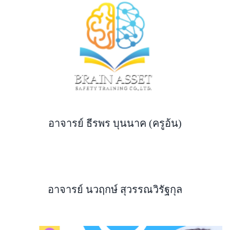
อาจารย์ ธีรพร บุนนาค (ครูอ้น)
อาจารย์ นวฤกษ์ สุวรรณวิรัฐกุล