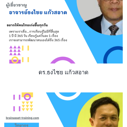
ดร.ธงไชย แก้วสอาด