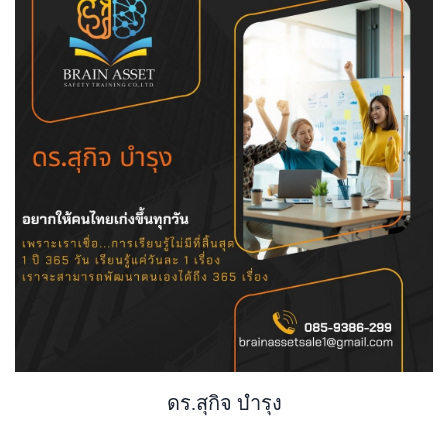
ดร.สุกิจ บำรุง