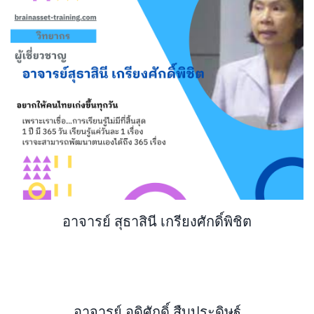
อาจารย์ สุธาสินี เกรียงศักดิ์พิชิต
อาจารย์ อดิศักดิ์ สืบประดิษฐ์