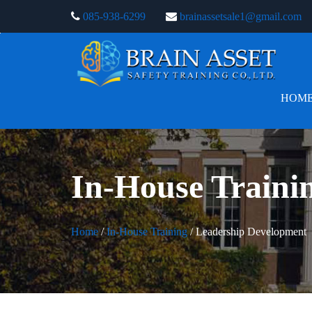
085-938-6299
brainassetsale1@gmail.com
HOM
In-House Traini
Home
/
In-House Training
/ Leadership Development