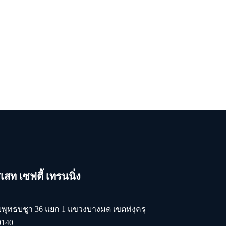
สท เซฟตี้ เทรนนิ่ง
ยพุทธบชูา 36 แยก 1 แขวงบางมด เขตท่งุครุ
0140