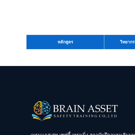
หลักสูตร
วิทยากร
เบรนแอสเสท เซฟตี้ เทรนนิ่ง สถาบันฝึกอบรมสัมม