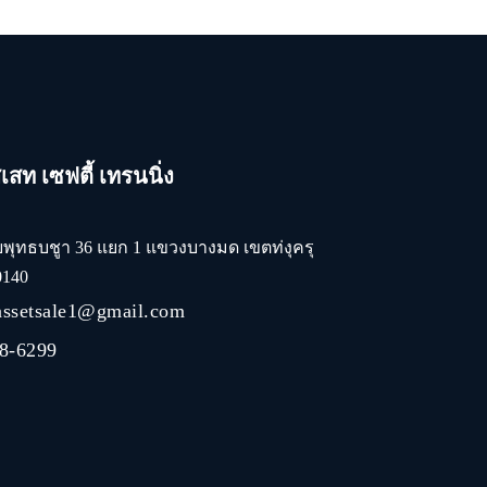
สท เซฟตี้ เทรนนิ่ง
ยพุทธบชูา 36 แยก 1 แขวงบางมด เขตท่งุครุ
0140
assetsale1@gmail.com
8-6299