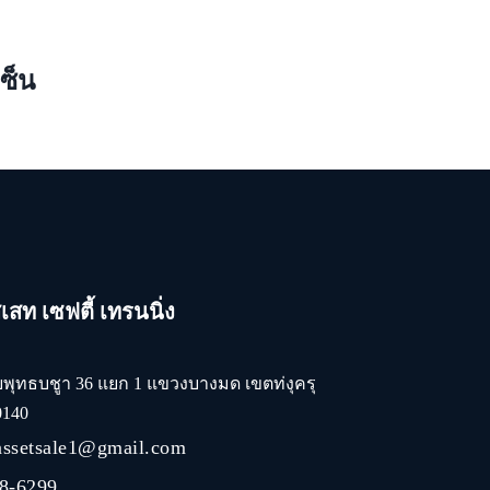
ซ็น
สท เซฟตี้ เทรนนิ่ง
ยพุทธบชูา 36 แยก 1 แขวงบางมด เขตท่งุครุ
0140
assetsale1@gmail.com
8-6299